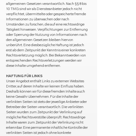
allgemeinen Gesetzen verantwortlich. Nach §§ 8 bis
10 TMG sind wir als Diensteanbieter jedoch nicht
verpflichtet, übermittelte oder gespeicherte fremde
Informationen zu überwachen oder nach
Umständen zu forschen, die auf eine rechtswidrige
Tätigkeit hinweisen. Verpflichtungen zur Entfernung
oder Sperrung der Nutzung von Informationen nach
den allgemeinen Gesetzen bleiben hiervon
unberührt. Eine diesbezügliche Haftung ist jedoch
erst ab dem Zeitpunkt der Kenntnis einer konkreten
Rechtsverletzung möglich. Bei Bekanntwerden von
entsprechenden Rechtsverletzungen werden wir
diese Inhalte umgehend entfernen.
HAFTUNG FÜR LINKS
Unser Angebot enthält Links zu externen Websites
Dritter, auf deren Inhalte wir keinen Einfluss haben.
Deshalb können wir für diese fremden Inhalte auch
keine Gewähr übernehmen. Für die Inhalte der
verlinkten Seiten ist stets der jeweilige Anbieter oder
Betreiber der Seiten verantwortlich. Die verlinkten
Seiten wurden zum Zeitpunkt der Verlinkung auf
mögliche Rechtsverstöße überprüft. Rechtswidrige
Inhalte waren zum Zeitpunkt der Verlinkung nicht
erkennbar. Eine permanente inhaltliche Kontrolle der
verlinkten Seiten ist jedoch ohne konkrete