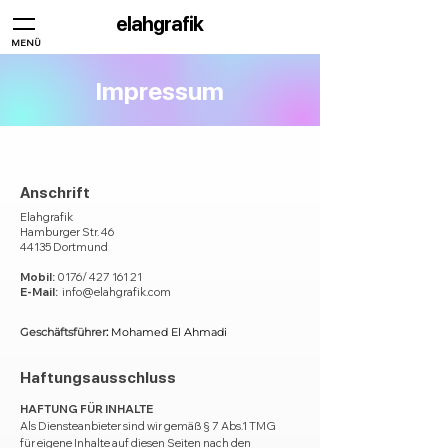
elahgrafik
MENÜ
Impressum
Anschrift
Elahgrafik
Hamburger Str. 46
44135 Dortmund
Mobil:
0176/
427 161 21
E-Mail:
info@elahgrafik.com
Geschäftsführer
:
Mohamed El Ahmadi
Haftungsausschluss
HAFTUNG FÜR INHALTE
Als Diensteanbieter sind wir gemäß § 7 Abs.1 TMG
für eigene Inhalte auf diesen Seiten nach den