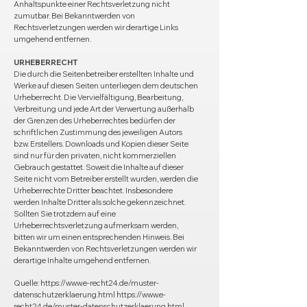
Anhaltspunkte einer Rechtsverletzung nicht
zumutbar. Bei Bekanntwerden von
Rechtsverletzungen werden wir derartige Links
umgehend entfernen.
URHEBERRECHT
Die durch die Seitenbetreiber erstellten Inhalte und
Werke auf diesen Seiten unterliegen dem deutschen
Urheberrecht. Die Vervielfältigung, Bearbeitung,
Verbreitung und jede Art der Verwertung außerhalb
der Grenzen des Urheberrechtes bedürfen der
schriftlichen Zustimmung des jeweiligen Autors
bzw. Erstellers. Downloads und Kopien dieser Seite
sind nur für den privaten, nicht kommerziellen
Gebrauch gestattet. Soweit die Inhalte auf dieser
Seite nicht vom Betreiber erstellt wurden, werden die
Urheberrechte Dritter beachtet. Insbesondere
werden Inhalte Dritter als solche gekennzeichnet.
Sollten Sie trotzdem auf eine
Urheberrechtsverletzung aufmerksam werden,
bitten wir um einen entsprechenden Hinweis. Bei
Bekanntwerden von Rechtsverletzungen werden wir
derartige Inhalte umgehend entfernen.
Quelle:
https://www.e-recht24.de/muster-
datenschutzerklaerung.html
https://www.e-
recht24.de/muster-datenschutzerklaerung.html