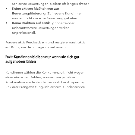
Schlechte Bewertungen bleiben oft lange sichtbar.
Keine aktiven Maßnahmen zur 
Bewertungsförderung
: Zufriedene Kundinnen 
werden nicht um eine Bewertung gebeten.
Keine Reaktion auf Kritik
: Ignorierte oder 
unbeantwortete Bewertungen wirken 
unprofessionell.
Fordere aktiv Feedback ein und reagiere konstruktiv 
auf Kritik, um dein Image zu verbessern.
Fazit: Kundinnen bleiben nur, wenn sie sich gut 
aufgehoben fühlen
Kundinnen wählen die Konkurrenz oft nicht wegen 
eines einzelnen Fehlers, sondern wegen einer 
Kombination aus fehlender persönlicher Ansprache, 
unklarer Preisgestaltung, schlechtem Kundenservice 
und mangelnder Sichtbarkeit. Mit gezielter Werbung 
für Kosmetikstudio und durchdachtem 
Kosmetikmarketing kannst du diese Schwächen 
ausgleichen.
Deine nächsten Schritte sollten sein:
Persönliche Beratung und Nachbetreuung 
verbessern