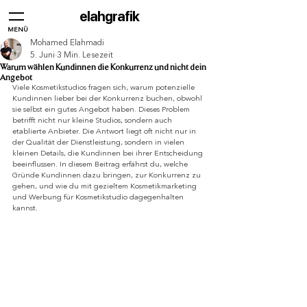
elahgrafik
MENÜ
Mohamed Elahmadi
5. Juni
3 Min. Lesezeit
Warum wählen Kundinnen die Konkurrenz und nicht dein
Angebot
Viele Kosmetikstudios fragen sich, warum potenzielle 
Kundinnen lieber bei der Konkurrenz buchen, obwohl 
sie selbst ein gutes Angebot haben. Dieses Problem 
betrifft nicht nur kleine Studios, sondern auch 
etablierte Anbieter. Die Antwort liegt oft nicht nur in 
der Qualität der Dienstleistung, sondern in vielen 
kleinen Details, die Kundinnen bei ihrer Entscheidung 
beeinflussen. In diesem Beitrag erfährst du, welche 
Gründe Kundinnen dazu bringen, zur Konkurrenz zu 
gehen, und wie du mit gezieltem Kosmetikmarketing 
und Werbung für Kosmetikstudio dagegenhalten 
kannst.