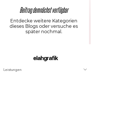
Beitrag demnächst verfügbar
Entdecke weitere Kategorien
dieses Blogs oder versuche es
später nochmal.
elahgrafik
Leistungen
Webdesign Logodesign Print Design Social Media
Kontakt
Hamburger Str. 46 44135 Dortmund E-Mail:
Bürozeiten
info@elahgrafik.com Tel.: +49 176 427 161 21
Montag – Freitag 10.00 – 18.00 Uhr
AGB
Impressum
Datenschutz